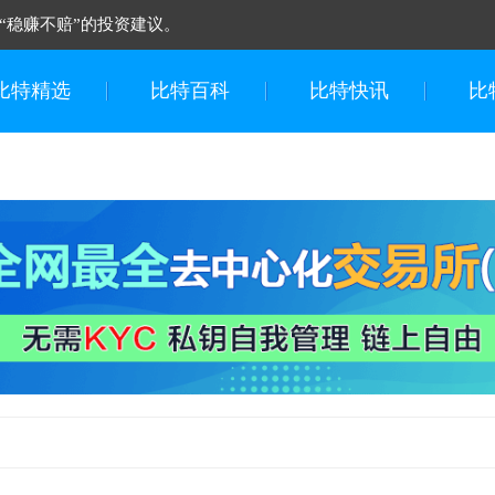
“稳赚不赔”的投资建议。
比特精选
比特百科
比特快讯
比