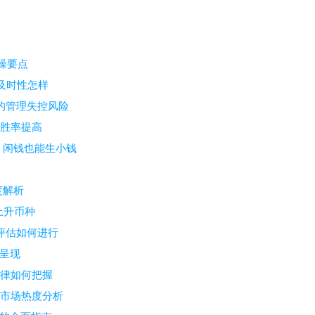
操要点
及时性怎样
致的管理失控风险
易胜率提高
 闲钱也能生小钱
深度解析
上升币种
险评估如何进行
何呈现
规律如何把握
动及市场热度分析