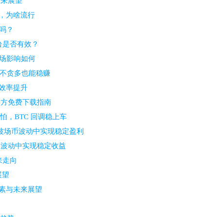
未来展望
看，为啥流行
样吗？
台是否有效？
市场影响如何
约，不贪多也能稳赚
效率提升
官方免费下载指南
，BTC 回调稳上车
在波场币波动中实现稳定盈利
价格波动中实现稳定收益
来走向
展望
因素与未来展望