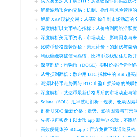
买入卖出深入了解ETH：从基础操作到实战技
解析波场币合约交易：机制、操作与风险管控
解析 XRP 现货交易：从基础操作到市场动态的
深度解析以太币核心指标：从价格到网络活跃
深度解析美元币资讯：市场动态、影响因素与
比特币价格走势探秘：美元计价下的起伏与驱
均线缠绕突破信号靠谱，比特币多线粘住后散
深度剖析：狗狗币（DOGE）实时价格行情全解
从亏损到翻倍：散户用 BTC 指标中的 RSI 
溯源比特币走势图与 BTC 止盈止损策略的关
深度解析：艾达币最新价格背后的市场动态与
Solana（SOL）汇率波动剖析：现状、驱动因
剖析 USDC 最新价格：走势、影响因素与前景
先模拟再实盘！以太币 app 新手这么玩，不踩
高效便捷体验 SOLapp：官方免费下载通道及