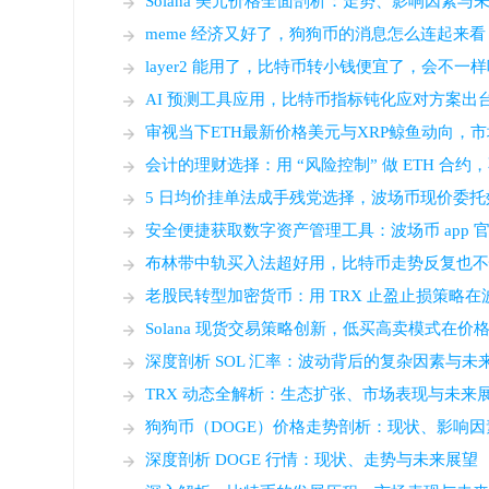
Solana 美元价格全面剖析：走势、影响因素与
meme 经济又好了，狗狗币的消息怎么连起来
layer2 能用了，比特币转小钱便宜了，会不一
AI 预测工具应用，比特币指标钝化应对方案出
审视当下ETH最新价格美元与XRP鲸鱼动向，
会计的理财选择：用 “风险控制” 做 ETH 合
5 日均价挂单法成手残党选择，波场币现价委托
安全便捷获取数字资产管理工具：波场币 app 
布林带中轨买入法超好用，比特币走势反复也不怕
老股民转型加密货币：用 TRX 止盈止损策略
Solana 现货交易策略创新，低买高卖模式在
深度剖析 SOL 汇率：波动背后的复杂因素与未
TRX 动态全解析：生态扩张、市场表现与未来
狗狗币（DOGE）价格走势剖析：现状、影响
深度剖析 DOGE 行情：现状、走势与未来展望