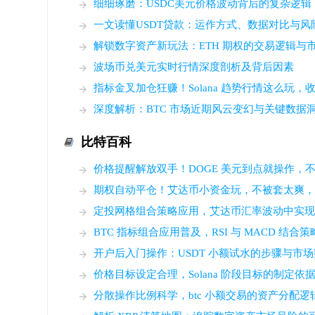
细细琢磨：USDC美元价格波动背后的复杂逻辑
一文读懂USDT贷款：运作方式、数据对比与风
解锁数字资产新玩法：ETH 期权的交易逻辑与
波场币兑美元实时行情深度剖析及背后因素
指标金叉加仓狂赚！Solana 趋势行情这么玩
深度解析：BTC 市场近期风云变幻与关键数据
比特百科
价格提醒解放双手！DOGE 美元到点就操作，
期权自动平仓！艾达币小资金玩，不被套太爽
定投网格组合策略应用，艾达币汇率波动中实
BTC 指标组合应用普及，RSI 与 MACD 结
开户后入门操作：USDT 小额试水的步骤与市
价格目标设定合理，Solana 阶段目标的制定依
分散操作比例科学，btc 小额交易的资产分配逻