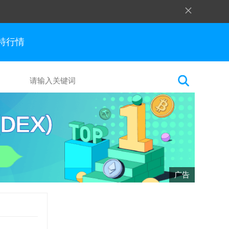
×
特行情
广告