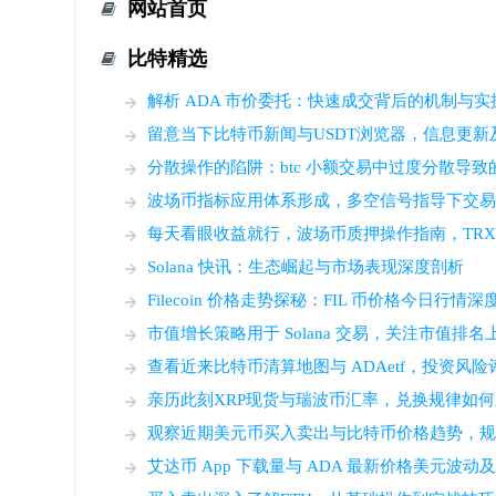
网站首页
比特精选
解析 ADA 市价委托：快速成交背后的机制与实
留意当下比特币新闻与USDT浏览器，信息更新
分散操作的陷阱：btc 小额交易中过度分散导
波场币指标应用体系形成，多空信号指导下交
每天看眼收益就行，波场币质押操作指南，TRX
Solana 快讯：生态崛起与市场表现深度剖析
Filecoin 价格走势探秘：FIL 币价格今日行情
市值增长策略用于 Solana 交易，关注市值排名
查看近来比特币清算地图与 ADAetf，投资风
亲历此刻XRP现货与瑞波币汇率，兑换规律如
观察近期美元币买入卖出与比特币价格趋势，
艾达币 App 下载量与 ADA 最新价格美元波