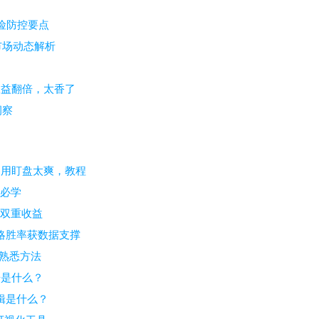
险防控要点
市场动态解析
，收益翻倍，太香了
洞察
不用盯盘太爽，教程
，必学
现双重收益
合策略胜率获数据支撑
场熟悉方法
据是什么？
辑是什么？