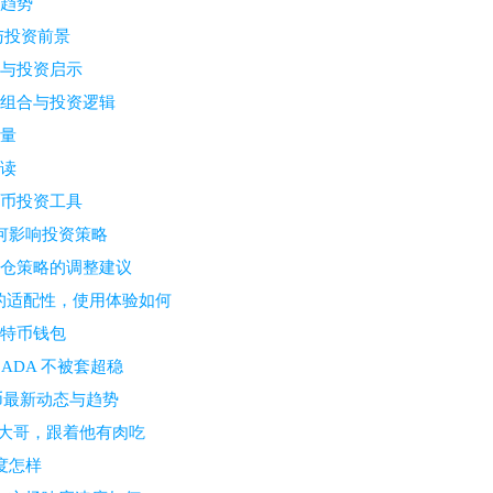
来趋势
与投资前景
辑与投资启示
易组合与投资逻辑
考量
解读
货币投资工具
如何影响投资策略
持仓策略的调整建议
置的适配性，使用体验如何
比特币钱包
ADA 不被套超稳
币最新动态与趋势
线是大哥，跟着他有肉吃
度怎样