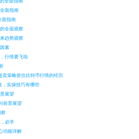
巧的全面指南
的全面指南
全面指南
度的全面观察
未来趋势观察
动因素
开，行情要飞啦
析
超买超卖策略抓住比特币行情的经历
联性，实操技巧有哪些
前景展望
素与前景展望
洞察
坑，必学
核心功能详解