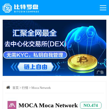
广告
首页
>
行情
>
Moca Network
MOCA Moca Network
NO.474